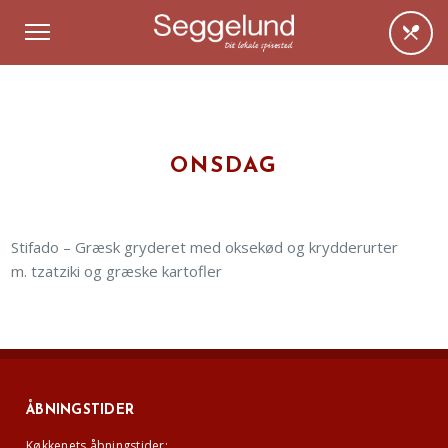
ONSDAG
Stifado – Græsk gryderet med oksekød og krydderurter
m. tzatziki og græske kartofler
ÅBNINGSTIDER
Køkkenets åbningstider: