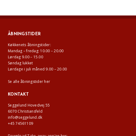
ÅBNINGSTIDER
Køkkenets åbningstider:
Mandag – fredag: 10.00 – 20.00
Lørdag 9.00 – 15.00
Søndag lukket
Lørdage i juli måned 9.00 – 20.00
Se alle åbningstider her
KONTAKT
Seggelund Hovedvej 55
6070 Christiansfeld
info@seggelund.dk
+45 74561109
Download Take-away app’en her: