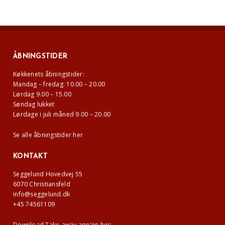
ÅBNINGSTIDER
Køkkenets åbningstider:
Mandag – fredag: 10.00 – 20.00
Lørdag 9.00 – 15.00
Søndag lukket
Lørdage i juli måned 9.00 – 20.00
Se alle åbningstider her
KONTAKT
Seggelund Hovedvej 55
6070 Christiansfeld
info@seggelund.dk
+45 74561109
Download Take-away app’en her: