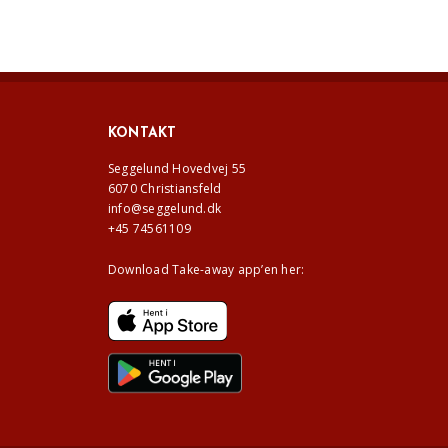
KONTAKT
Seggelund Hovedvej 55
6070 Christiansfeld
info@seggelund.dk
+45 74561109
Download Take-away app’en her: