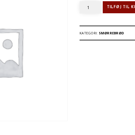
Nr.
TILFØJ TIL 
261
Franskbrød
m.
spegepølse,
KATEGORI:
SMØRREBRØD
løg
&
sky
antal