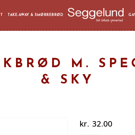
ET
TAKE-AWAY & SMØRREBRØD
GA
SKBRØD M. SP
& SKY
kr.
32.00