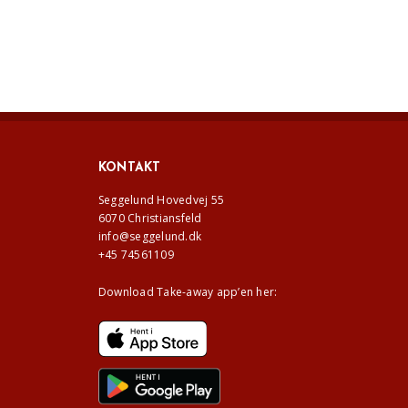
KONTAKT
Seggelund Hovedvej 55
6070 Christiansfeld
info@seggelund.dk
+45 74561109
Download Take-away app’en her: