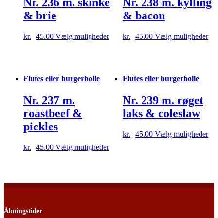
Nr. 236 m. skinke
Nr. 238 m. kylling
& brie
& bacon
Dette
Det
kr.
45.00
Vælg muligheder
kr.
45.00
Vælg muligheder
vare
var
har
har
flere
fle
varianter.
var
Flutes eller burgerbolle
Flutes eller burgerbolle
Mulighederne
Mu
kan
ka
vælges
væ
Nr. 237 m.
Nr. 239 m. røget
på
på
roastbeef &
laks & coleslaw
varesiden
var
pickles
Det
kr.
45.00
Vælg muligheder
var
Dette
kr.
45.00
Vælg muligheder
har
vare
fle
har
var
flere
Mu
varianter.
ka
Mulighederne
væ
kan
på
vælges
Åbningstider
var
på