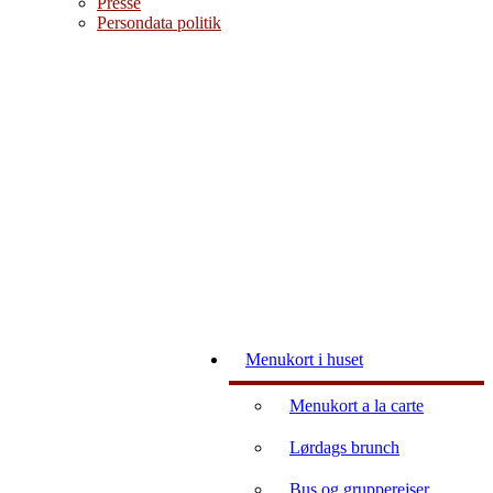
Presse
Persondata politik
BOOK BORD
Menukort i huset
Menukort a la carte
Lørdags brunch
Bus og grupperejser