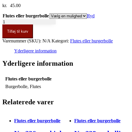
kr.
45.00
Flutes eller burgerbolle
Ryd
Nr.
263
Tilføj til kurv
m.
æg
Varenummer (SKU):
N/A
Kategori:
Flutes eller burgerbolle
&
rejer
Yderligere information
antal
Yderligere information
Flutes eller burgerbolle
Burgerbolle, Flutes
Relaterede varer
Flutes eller burgerbolle
Flutes eller burgerbolle