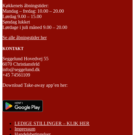
varesiden
Køkkenets åbningstider:
Mandag – fredag: 10.00 – 20.00
Lørdag 9.00 – 15.00
Søndag lukket
Lørdage i juli måned 9.00 – 20.00
Se alle åbningstider her
KONTAKT
Seggelund Hovedvej 55
6070 Christiansfeld
info@seggelund.dk
+45 74561109
Download Take-away app’en her:
LEDIGE STILLINGER – KLIK HER
Impressum
Handelsbetingelser